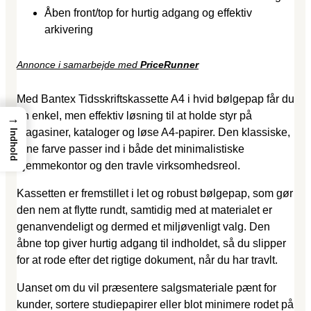
Åben front/top for hurtig adgang og effektiv
arkivering
Annonce i samarbejde med
PriceRunner
Med Bantex Tidsskriftskassette A4 i hvid bølgepap får du
en enkel, men effektiv løsning til at holde styr på
→
magasiner, kataloger og løse A4-papirer. Den klassiske,
Indhold
rene farve passer ind i både det minimalistiske
hjemmekontor og den travle virksomhedsreol.
Kassetten er fremstillet i let og robust bølgepap, som gør
den nem at flytte rundt, samtidig med at materialet er
genanvendeligt og dermed et miljøvenligt valg. Den
åbne top giver hurtig adgang til indholdet, så du slipper
for at rode efter det rigtige dokument, når du har travlt.
Uanset om du vil præsentere salgsmateriale pænt for
kunder, sortere studie­papirer eller blot minimere rodet på