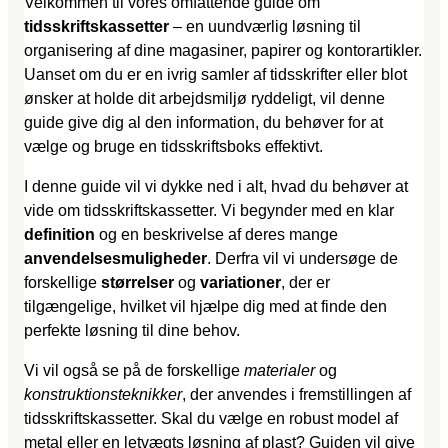
Velkommen til vores omfattende guide om
tidsskriftskassetter
– en uundværlig løsning til
organisering af dine magasiner, papirer og kontorartikler.
Uanset om du er en ivrig samler af tidsskrifter eller blot
ønsker at holde dit arbejdsmiljø ryddeligt, vil denne
guide give dig al den information, du behøver for at
vælge og bruge en tidsskriftsboks effektivt.
I denne guide vil vi dykke ned i alt, hvad du behøver at
vide om tidsskriftskassetter. Vi begynder med en klar
definition
og en beskrivelse af deres mange
anvendelsesmuligheder
. Derfra vil vi undersøge de
forskellige
størrelser
og
variationer
, der er
tilgængelige, hvilket vil hjælpe dig med at finde den
perfekte løsning til dine behov.
Vi vil også se på de forskellige
materialer
og
konstruktionsteknikker
, der anvendes i fremstillingen af
tidsskriftskassetter. Skal du vælge en robust model af
metal eller en letvægts løsning af plast? Guiden vil give