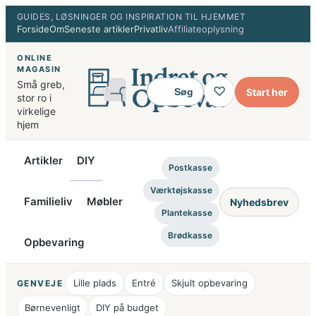
Spring
GUIDES, LØSNINGER OG INSPIRATION TIL HJEMMET
Forside
Om
Seneste artikler
Privatliv
Affiliateoplysning
til
indhold
ONLINE
MAGASIN
Små greb,
♡
Start her
Søg
stor ro i
virkelige
hjem
Artikler
DIY
Postkasse
Værktøjskasse
Familieliv
Møbler
Nyhedsbrev
Plantekasse
Brødkasse
Opbevaring
Lille plads
Entré
Skjult opbevaring
GENVEJE
Børnevenligt
DIY på budget