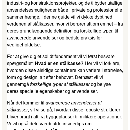
industri- og konstruktionsprojekter, og de tilbyder utallige
anvendelsesmuligheder både i private og professionelle
sammenhænge. I denne guide vil vi dykke dybt ned i
verdenen af stålkasser, hvor vi berører alt om emnet – fra
deres grundlæggende definition og forskellige typer, til
avancerede anvendelser og bedste praksis for
vedligeholdelse.
For at give dig et solidt fundament vil vi først besvare
spørgsmålet:
Hvad er en stålkasse?
Her vil vi forklare,
hvordan disse alsidige containere kan variere i størrelse,
form og design, alt efter behovet. Dernæst vil vi
gennemgå
forskellige typer af stålkasser
og belyse
deres specielle egenskaber og anvendelser.
Når det kommer til
avancerede anvendelser af
stålkasser
, vil vi se på, hvordan disse robuste strukturer
bliver brugt i alt fra byggepladser til militære operationer.
Vi vil også dele værdifulde insidertips om