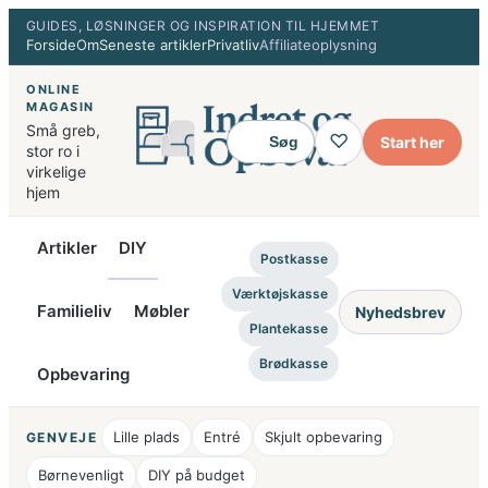
Spring
GUIDES, LØSNINGER OG INSPIRATION TIL HJEMMET
Forside
Om
Seneste artikler
Privatliv
Affiliateoplysning
til
indhold
ONLINE
MAGASIN
Små greb,
♡
Start her
Søg
stor ro i
virkelige
hjem
Artikler
DIY
Postkasse
Værktøjskasse
Familieliv
Møbler
Nyhedsbrev
Plantekasse
Brødkasse
Opbevaring
Lille plads
Entré
Skjult opbevaring
GENVEJE
Børnevenligt
DIY på budget