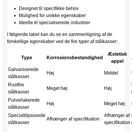
Designet til specifikke behov
Mulighed for unikke egenskaber
Ideelle til specialiserede industrier
I følgende tabel kan du se en sammenligning af de
forskellige egenskaber ved de fire typer af stålkasser:
Æstetisk
Type
Korrosionsbestandighed
appel
Galvaniserede
Høj
Middel
stålkasser
Rustfrie
Meget høj
Høj
stålkasser
Pulverlakerede
Høj
Meget høj
stålkasser
Specialtilpassede
Afhænger af
Afhænger af specifikation
stålkasser
specifikation