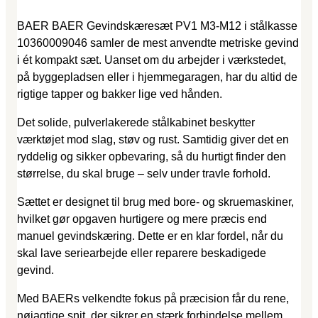
BAER BAER Gevindskæresæt PV1 M3-M12 i stålkasse
10360009046 samler de mest anvendte metriske gevind
i ét kompakt sæt. Uanset om du arbejder i værkstedet,
på byggepladsen eller i hjemmegaragen, har du altid de
rigtige tapper og bakker lige ved hånden.
Det solide, pulverlakerede stålkabinet beskytter
værktøjet mod slag, støv og rust. Samtidig giver det en
ryddelig og sikker opbevaring, så du hurtigt finder den
størrelse, du skal bruge – selv under travle forhold.
Sættet er designet til brug med bore- og skruemaskiner,
hvilket gør opgaven hurtigere og mere præcis end
manuel gevindskæring. Dette er en klar fordel, når du
skal lave seriearbejde eller reparere beskadigede
gevind.
Med BAERs velkendte fokus på præcision får du rene,
nøjagtige snit, der sikrer en stærk forbindelse mellem