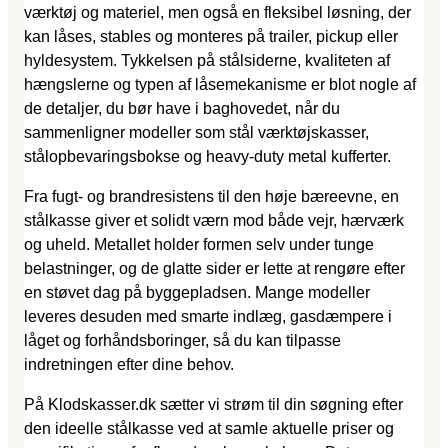
værktøj og materiel, men også en fleksibel løsning, der
kan låses, stables og monteres på trailer, pickup eller
hyldesystem. Tykkelsen på stålsiderne, kvaliteten af
hængslerne og typen af låsemekanisme er blot nogle af
de detaljer, du bør have i baghovedet, når du
sammenligner modeller som stål værktøjskasser,
stålopbevaringsbokse og heavy-duty metal kufferter.
Fra fugt- og brandresistens til den høje bæreevne, en
stålkasse giver et solidt værn mod både vejr, hærværk
og uheld. Metallet holder formen selv under tunge
belastninger, og de glatte sider er lette at rengøre efter
en støvet dag på byggepladsen. Mange modeller
leveres desuden med smarte indlæg, gasdæmpere i
låget og forhåndsboringer, så du kan tilpasse
indretningen efter dine behov.
På Klodskasser.dk sætter vi strøm til din søgning efter
den ideelle stålkasse ved at samle aktuelle priser og