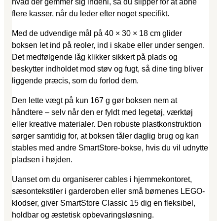
hvad der gemmer sig indeni, så du slipper for at åbne
flere kasser, når du leder efter noget specifikt.
Med de udvendige mål på 40 × 30 × 18 cm glider
boksen let ind på reoler, ind i skabe eller under sengen.
Det medfølgende låg klikker sikkert på plads og
beskytter indholdet mod støv og fugt, så dine ting bliver
liggende præcis, som du forlod dem.
Den lette vægt på kun 167 g gør boksen nem at
håndtere – selv når den er fyldt med legetøj, værktøj
eller kreative materialer. Den robuste plastkonstruktion
sørger samtidig for, at boksen tåler daglig brug og kan
stables med andre SmartStore-bokse, hvis du vil udnytte
pladsen i højden.
Uanset om du organiserer cables i hjemmekontoret,
sæsontekstiler i garderoben eller små børnenes LEGO-
klodser, giver SmartStore Classic 15 dig en fleksibel,
holdbar og æstetisk opbevaringsløsning.