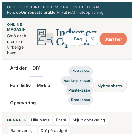
Spring
GUIDES, LØSNINGER OG INSPIRATION TIL HJEMMET
Forside
Om
Seneste artikler
Privatliv
Affiliateoplysning
til
indhold
ONLINE
MAGASIN
Små greb,
♡
Start her
Søg
stor ro i
virkelige
hjem
Artikler
DIY
Postkasse
Værktøjskasse
Familieliv
Møbler
Nyhedsbrev
Plantekasse
Brødkasse
Opbevaring
Lille plads
Entré
Skjult opbevaring
GENVEJE
Børnevenligt
DIY på budget