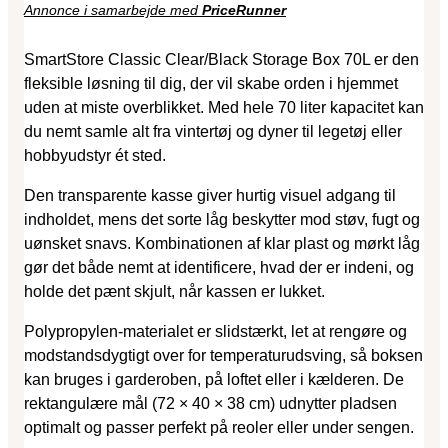
Annonce i samarbejde med
PriceRunner
SmartStore Classic Clear/Black Storage Box 70L er den
fleksible løsning til dig, der vil skabe orden i hjemmet
uden at miste overblikket. Med hele 70 liter kapacitet kan
du nemt samle alt fra vintertøj og dyner til legetøj eller
hobbyudstyr ét sted.
Den transparente kasse giver hurtig visuel adgang til
indholdet, mens det sorte låg beskytter mod støv, fugt og
uønsket snavs. Kombinationen af klar plast og mørkt låg
gør det både nemt at identificere, hvad der er indeni, og
holde det pænt skjult, når kassen er lukket.
Polypropylen-materialet er slidstærkt, let at rengøre og
modstandsdygtigt over for temperaturudsving, så boksen
kan bruges i garderoben, på loftet eller i kælderen. De
rektangulære mål (72 × 40 × 38 cm) udnytter pladsen
optimalt og passer perfekt på reoler eller under sengen.