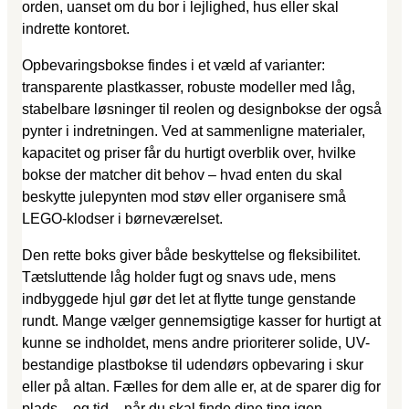
orden, uanset om du bor i lejlighed, hus eller skal
indrette kontoret.
Opbevaringsbokse findes i et væld af varianter:
transparente plastkasser, robuste modeller med låg,
stabelbare løsninger til reolen og designbokse der også
pynter i indretningen. Ved at sammenligne materialer,
kapacitet og priser får du hurtigt overblik over, hvilke
bokse der matcher dit behov – hvad enten du skal
beskytte julepynten mod støv eller organisere små
LEGO-klodser i børneværelset.
Den rette boks giver både beskyttelse og fleksibilitet.
Tætsluttende låg holder fugt og snavs ude, mens
indbyggede hjul gør det let at flytte tunge genstande
rundt. Mange vælger gennemsigtige kasser for hurtigt at
kunne se indholdet, mens andre prioriterer solide, UV-
bestandige plastbokse til udendørs opbevaring i skur
eller på altan. Fælles for dem alle er, at de sparer dig for
plads – og tid – når du skal finde dine ting igen.