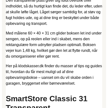
Den transparente plast giver dig fuldt overblik over
indholdet, så du hurtigt kan finde det, du leder efter, uden
at skulle løfte låget. Låget sørger samtidig for, at støv og
fugt holdes ude, og at dine ting er beskyttet under både
opbevaring og transport.
Med målene 60 × 40 × 31 cm glider boksen let ind under
sengen, op på reolen eller ind i skabet, mens den
rektangulære form udnytter pladsen optimalt. Boksen
vejer kun 1,48 kg, hvilket gør den let at flytte rundt, når
du omorganiserer eller gør rent.
Her på klodskasser.dk finder du masser af tips og guides
til, hvordan du får mest muligt ud af dine
opbevaringsbokse – uanset om du vil skabe orden i
garagen, bryggerset eller børneværelset.
SmartStore Classic 31
Transparent