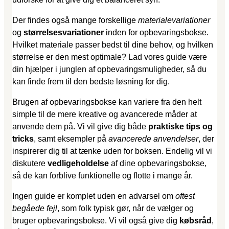
Der findes også mange forskellige
materialevariationer
og
størrelsesvariationer
inden for opbevaringsbokse.
Hvilket materiale passer bedst til dine behov, og hvilken
størrelse er den mest optimale? Lad vores guide være
din hjælper i junglen af opbevaringsmuligheder, så du
kan finde frem til den bedste løsning for dig.
Brugen af opbevaringsbokse kan variere fra den helt
simple til de mere kreative og avancerede måder at
anvende dem på. Vi vil give dig både
praktiske tips og
tricks
, samt eksempler på
avancerede anvendelser
, der
inspirerer dig til at tænke uden for boksen. Endelig vil vi
diskutere
vedligeholdelse
af dine opbevaringsbokse,
så de kan forblive funktionelle og flotte i mange år.
Ingen guide er komplet uden en advarsel om
oftest
begåede fejl
, som folk typisk gør, når de vælger og
bruger opbevaringsbokse. Vi vil også give dig
købsråd
,