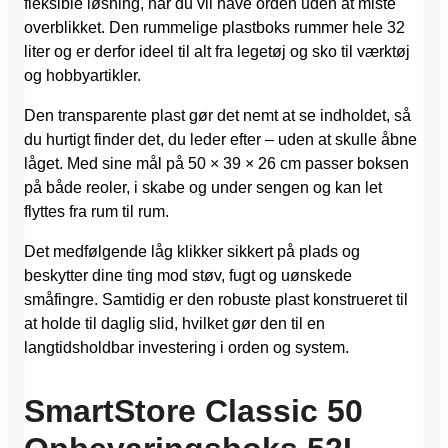
fleksible løsning, når du vil have orden uden at miste
overblikket. Den rummelige plastboks rummer hele 32
liter og er derfor ideel til alt fra legetøj og sko til værktøj
og hobbyartikler.
Den transparente plast gør det nemt at se indholdet, så
du hurtigt finder det, du leder efter – uden at skulle åbne
låget. Med sine mål på 50 × 39 × 26 cm passer boksen
på både reoler, i skabe og under sengen og kan let
flyttes fra rum til rum.
Det medfølgende låg klikker sikkert på plads og
beskytter dine ting mod støv, fugt og uønskede
småfingre. Samtidig er den robuste plast konstrueret til
at holde til daglig slid, hvilket gør den til en
langtidsholdbar investering i orden og system.
SmartStore Classic 50