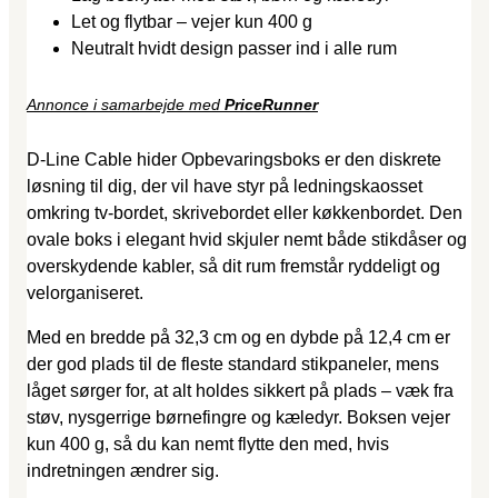
Let og flytbar – vejer kun 400 g
Neutralt hvidt design passer ind i alle rum
Annonce i samarbejde med
PriceRunner
D-Line Cable hider Opbevaringsboks er den diskrete
løsning til dig, der vil have styr på ledningskaosset
omkring tv-bordet, skrivebordet eller køkkenbordet. Den
ovale boks i elegant hvid skjuler nemt både stikdåser og
overskydende kabler, så dit rum fremstår ryddeligt og
velorganiseret.
Med en bredde på 32,3 cm og en dybde på 12,4 cm er
der god plads til de fleste standard stikpaneler, mens
låget sørger for, at alt holdes sikkert på plads – væk fra
støv, nysgerrige børnefingre og kæledyr. Boksen vejer
kun 400 g, så du kan nemt flytte den med, hvis
indretningen ændrer sig.