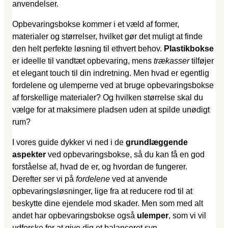
anvendelser.
Opbevaringsbokse kommer i et væld af former,
materialer og størrelser, hvilket gør det muligt at finde
den helt perfekte løsning til ethvert behov.
Plastikbokse
er ideelle til vandtæt opbevaring, mens
trækasser
tilføjer
et elegant touch til din indretning. Men hvad er egentlig
fordelene og ulemperne ved at bruge opbevaringsbokse
af forskellige materialer? Og hvilken størrelse skal du
vælge for at maksimere pladsen uden at spilde unødigt
rum?
I vores guide dykker vi ned i de
grundlæggende
aspekter
ved opbevaringsbokse, så du kan få en god
forståelse af, hvad de er, og hvordan de fungerer.
Derefter ser vi på
fordelene
ved at anvende
opbevaringsløsninger, lige fra at reducere rod til at
beskytte dine ejendele mod skader. Men som med alt
andet har opbevaringsbokse også
ulemper
, som vi vil
udforske for at give dig et balanceret syn.