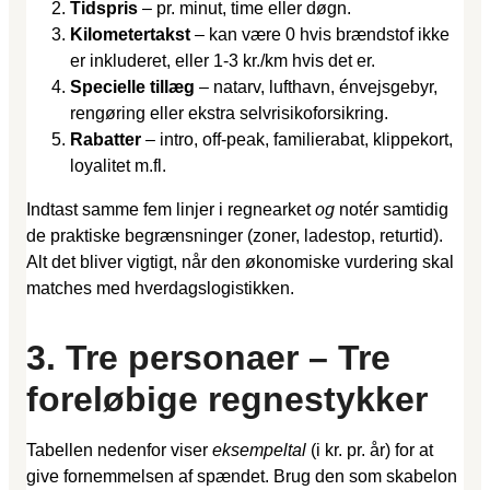
Tidspris
– pr. minut, time eller døgn.
Kilometertakst
– kan være 0 hvis brændstof ikke
er inkluderet, eller 1-3 kr./km hvis det er.
Specielle tillæg
– natarv, lufthavn, énvejsgebyr,
rengøring eller ekstra selvrisikoforsikring.
Rabatter
– intro, off-peak, familierabat, klippekort,
loyalitet m.fl.
Indtast samme fem linjer i regnearket
og
notér samtidig
de praktiske begrænsninger (zoner, ladestop, returtid).
Alt det bliver vigtigt, når den økonomiske vurdering skal
matches med hverdagslogistikken.
3. Tre personaer – Tre
foreløbige regnestykker
Tabellen nedenfor viser
eksempeltal
(i kr. pr. år) for at
give fornemmelsen af spændet. Brug den som skabelon