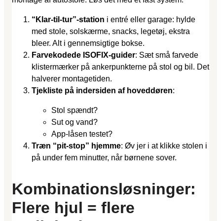
“Klar-til-tur”-station
i entré eller garage: hylde
med stole, solskærme, snacks, legetøj, ekstra
bleer. Alt i gennemsigtige bokse.
Farvekodede ISOFIX-guider
: Sæt små farvede
klistermærker på ankerpunkterne på stol og bil. Det
halverer montagetiden.
Tjekliste på indersiden af hoveddøren
:
Stol spændt?
Sut og vand?
App-låsen testet?
Træn “pit-stop” hjemme
: Øv jer i at klikke stolen i
på under fem minutter, når børnene sover.
Kombinationsløsninger:
Flere hjul = flere