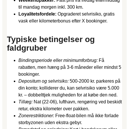
Weekendpakker:
Fast pris fra fredag eftermiddag
til mandag morgen inkl. 300 km.
Loyalitetsfordele:
Opgraderet selvrisiko, gratis
vask eller kilometerbonus efter X bookinger.
Typiske betingelser og
faldgruber
Bindingsperiode eller minimumforbrug:
Få
rabatten, men hæng på 3-6 måneder eller mindst 5
bookinger.
Depositum og selvrisiko:
500-2000 kr. parkeres på
din konto; kolliderer du, kan selvrisiko være 5.000
kr. – dobbelttjek muligheden for at købe den ned.
Tillæg:
Nat (22-06), lufthavn, rengøring ved beskidt
retur, ekstra kilometer over pakken.
Zonerestriktioner:
Free-float-bilen må ikke forlade
storbyzonen uden ekstra gebyr.