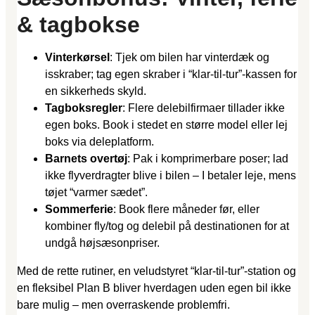
& tagbokse
Vinterkørsel
: Tjek om bilen har vinterdæk og
isskraber; tag egen skraber i “klar-til-tur”-kassen for
en sikkerheds skyld.
Tagboksregler
: Flere delebilfirmaer tillader ikke
egen boks. Book i stedet en større model eller lej
boks via deleplatform.
Barnets overtøj
: Pak i komprimerbare poser; lad
ikke flyverdragter blive i bilen – I betaler leje, mens
tøjet “varmer sædet”.
Sommerferie
: Book flere måneder før, eller
kombiner fly/tog og delebil på destinationen for at
undgå højsæsonpriser.
Med de rette rutiner, en veludstyret “klar-til-tur”-station og
en fleksibel Plan B bliver hverdagen uden egen bil ikke
bare mulig – men overraskende problemfri.