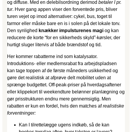
og diffuse. Med en delebilsordning derimod
betaler I pr.
tur
. Hver gang appen viser den forventede pris, bliver
turen vejet op imod alternativer: cykel, bus, toget til
farmor eller måske bare en is i solen på det lokale torv.
Den synlighed
knækker impulsturenes magi
og kan
reducere de korte “for en sikkerheds skyld”-kørsler, der
hurtigt sluger litervis af både brændstof og tid.
Her kommer rabatterne ind som katalysator.
Introduktions- eller medlemsrabat fra arbejdspladsen
kan tage toppen af de første måneders usikkerhed og
gøre det realistisk at afprøve delt mobilitet uden at
sprænge budgettet. Off-peak-priser på hverdagsaftener
eller klippekort til weekendture belønner planlægning og
gør prisstrukturen endnu mere gennemsigtig. Men
rabatten er kun en fordel, hvis den matches af
realistiske
forventninger:
Kan I tilrettelægge ugens indkøb, så de kan
bookes torsdag aften, hvor taksten er lavere?