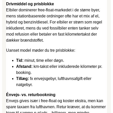
Drivmiddel og prisblokke
Elbiler dominerer free-float-markedet i de større byer,
mens stationbaserede ordninger ofte har et mix af el,
hybrid og benzin/diesel. For elbiler er strøm som regel
inkluderet, mens du ved fossilbiler enten tanker selv
mod refusion eller betaler en fast kilometertakst der
dækker brændstoffet.
Uanset model møder du tre prisblokke:
Tid:
minut, time eller døgn.
Afstand:
km-takst eller inkluderede kilometer pr.
booking.
Tillæg:
fx envejsgebyr, lufthavnsafgift eller
natgebyr.
Énvejs- vs. returbookning
Envejs gives især i free-float og koster ekstra, men kan
spare taxaen fra lufthavnen. Retur kræver, at du kommer
hjem til samme p-plads – billigere, men mindre