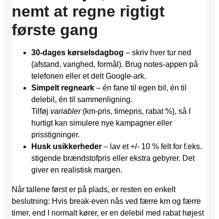
nemt at regne rigtigt
første gang
30-dages kørselsdagbog
– skriv hver tur ned
(afstand, varighed, formål). Brug notes-appen på
telefonen eller et delt Google-ark.
Simpelt regneark
– én fane til egen bil, én til
delebil, én til sammenligning.
Tilføj
variabler
(km-pris, timepris, rabat %), så I
hurtigt kan simulere nye kampagner eller
prisstigninger.
Husk usikkerheder
– lav et +/- 10 % felt for f.eks.
stigende brændstofpris eller ekstra gebyrer. Det
giver en realistisk margen.
Når tallene først er på plads, er resten en enkelt
beslutning: Hvis break-even nås ved færre km og færre
timer, end I normalt kører, er en delebil med rabat højest