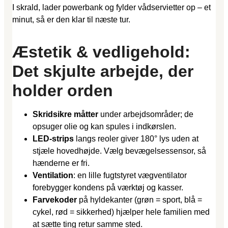
I skrald, lader powerbank og fylder vådservietter op – et
minut, så er den klar til næste tur.
Æstetik & vedligehold:
Det skjulte arbejde, der
holder orden
Skridsikre måtter
under arbejdsområder; de
opsuger olie og kan spules i indkørslen.
LED-strips
langs reoler giver 180° lys uden at
stjæle hovedhøjde. Vælg bevægelses­sensor, så
hænderne er fri.
Ventilation
: en lille fugtstyret vægventilator
forebygger kondens på værktøj og kasser.
Farvekoder
på hyldekanter (grøn = sport, blå =
cykel, rød = sikkerhed) hjælper hele familien med
at sætte ting retur samme sted.