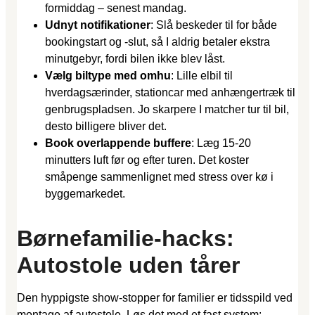
formiddag – senest mandag.
Udnyt notifikationer
: Slå beskeder til for både
bookingstart og -slut, så I aldrig betaler ekstra
minutgebyr, fordi bilen ikke blev låst.
Vælg biltype med omhu
: Lille elbil til
hverdagsærinder, stationcar med anhængertræk til
genbrugspladsen. Jo skarpere I matcher tur til bil,
desto billigere bliver det.
Book overlappende buffere
: Læg 15-20
minutters luft før og efter turen. Det koster
småpenge sammenlignet med stress over kø i
byggemarkedet.
Børnefamilie-hacks:
Autostole uden tårer
Den hyppigste show-stopper for familier er tidsspild ved
montage af autostole. Løs det med et fast system: