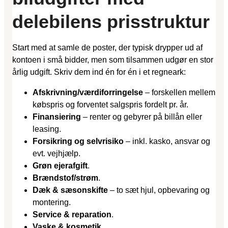
delebilens prisstruktur
Start med at samle de poster, der typisk drypper ud af
kontoen i små bidder, men som tilsammen udgør en stor
årlig udgift. Skriv dem ind én for én i et regneark:
Afskrivning/værdiforringelse
– forskellen mellem
købspris og forventet salgspris fordelt pr. år.
Finansiering
– renter og gebyrer på billån eller
leasing.
Forsikring og selvrisiko
– inkl. kasko, ansvar og
evt. vejhjælp.
Grøn ejerafgift
.
Brændstof/strøm
.
Dæk & sæsonskifte
– to sæt hjul, opbevaring og
montering.
Service & reparation
.
Vaske & kosmetik
.