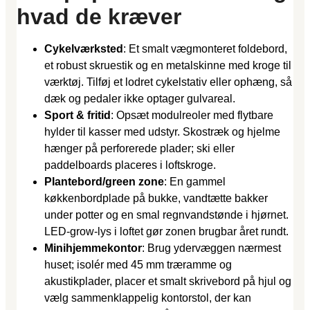
hvad de kræver
Cykelværksted
: Et smalt vægmonteret foldebord,
et robust skruestik og en metalskinne med kroge til
værktøj. Tilføj et lodret cykelstativ eller ophæng, så
dæk og pedaler ikke optager gulvareal.
Sport & fritid
: Opsæt modulreoler med flytbare
hylder til kasser med udstyr. Skostræk og hjelme
hænger på perforerede plader; ski eller
paddelboards placeres i loftskroge.
Plantebord/green zone
: En gammel
køkkenbordplade på bukke, vandtætte bakker
under potter og en smal regnvandstønde i hjørnet.
LED-grow-lys i loftet gør zonen brugbar året rundt.
Minihjemmekontor
: Brug ydervæggen nærmest
huset; isolér med 45 mm træramme og
akustikplader, placer et smalt skrivebord på hjul og
vælg sammenklappelig kontorstol, der kan