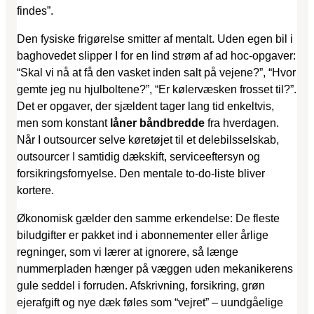
findes”.
Den fysiske frigørelse smitter af mentalt. Uden egen bil i
baghovedet slipper I for en lind strøm af ad hoc-opgaver:
“Skal vi nå at få den vasket inden salt på vejene?”, “Hvor
gemte jeg nu hjulboltene?”, “Er kølervæsken frosset til?”.
Det er opgaver, der sjældent tager lang tid enkeltvis,
men som konstant
låner båndbredde
fra hverdagen.
Når I outsourcer selve køretøjet til et delebilsselskab,
outsourcer I samtidig dækskift, serviceeftersyn og
forsikringsfornyelse. Den mentale to-do-liste bliver
kortere.
Økonomisk gælder den samme erkendelse: De fleste
biludgifter er pakket ind i abonnementer eller årlige
regninger, som vi lærer at ignorere, så længe
nummerpladen hænger på væggen uden mekanikerens
gule seddel i forruden. Afskrivning, forsikring, grøn
ejerafgift og nye dæk føles som “vejret” – uundgåelige