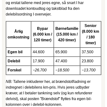
og erstat tallene med jeres egne, så snart I har
downloadet kontoudtog og takstblad fra den
delebilsordning I overvejer.
Senior
Bypar
Børnefamilie
Årlig
(8.000 km
(6.000 km /
(15.000 km /
omkostning
/ 180
120 timer)
420 timer)
timer)
Egen bil
44.600
65.900
37.500
Delebil
17.900
47.400
23.800
Forskel
−26.700
−18.500
−13.700
NB:
Tallene inkluderer her, at brændstof/ladning er
indregnet i delebilens km-pris. Hvis jeres udbyder
kræver, at I betaler tankning selv (og kun refunderer
delvist), skal posten ”Brændstof” flyttes fra egen bil-
kolonnen over i delebil-kolonnen.