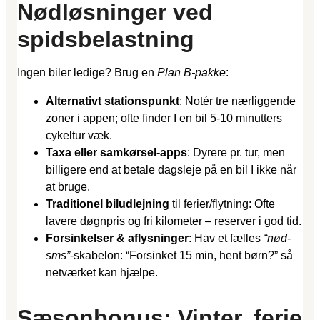
Nødløsninger ved
spidsbelastning
Ingen biler ledige? Brug en
Plan B-pakke
:
Alternativt stationspunkt
: Notér tre nærliggende
zoner i appen; ofte finder I en bil 5-10 minutters
cykeltur væk.
Taxa eller samkørsel-apps
: Dyrere pr. tur, men
billigere end at betale dagsleje på en bil I ikke når
at bruge.
Traditionel biludlejning
til ferier/flytning: Ofte
lavere døgnpris og fri kilometer – reserver i god tid.
Forsinkelser & aflysninger
: Hav et fælles
“nød-
sms”
-skabelon: “Forsinket 15 min, hent børn?” så
netværket kan hjælpe.
Sæsonbonus: Vinter, ferie