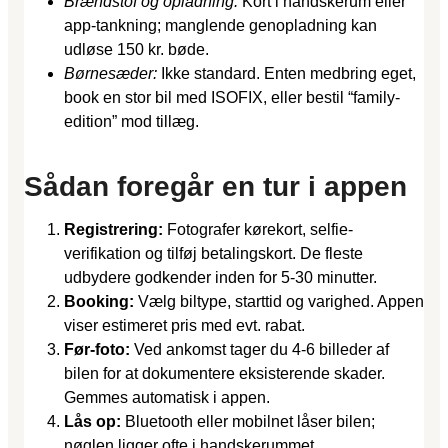
Brændstof og opladning:
Kort i handskerum eller
app-tankning; manglende genopladning kan
udløse 150 kr. bøde.
Børnesæder:
Ikke standard. Enten medbring eget,
book en stor bil med ISOFIX, eller bestil “family-
edition” mod tillæg.
Sådan foregår en tur i appen
Registrering:
Fotografer kørekort, selfie-
verifikation og tilføj betalingskort. De fleste
udbydere godkender inden for 5-30 minutter.
Booking:
Vælg biltype, starttid og varighed. Appen
viser estimeret pris med evt. rabat.
Før-foto:
Ved ankomst tager du 4-6 billeder af
bilen for at dokumentere eksisterende skader.
Gemmes automatisk i appen.
Lås op:
Bluetooth eller mobilnet låser bilen;
nøglen ligger ofte i handskerummet.