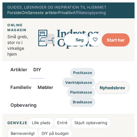
Spring
GUIDES, LØSNINGER OG INSPIRATION TIL HJEMMET
Forside
Om
Seneste artikler
Privatliv
Affiliateoplysning
til
indhold
ONLINE
MAGASIN
Små greb,
♡
Start her
Søg
stor ro i
virkelige
hjem
Artikler
DIY
Postkasse
Værktøjskasse
Familieliv
Møbler
Nyhedsbrev
Plantekasse
Brødkasse
Opbevaring
Lille plads
Entré
Skjult opbevaring
GENVEJE
Børnevenligt
DIY på budget