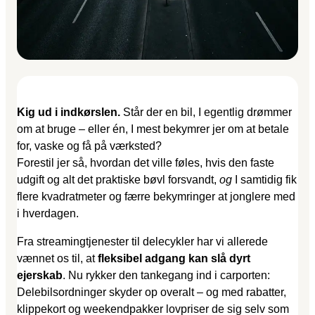
Kig ud i indkørslen.
Står der en bil, I egentlig drømmer
om at bruge – eller én, I mest bekymrer jer om at betale
for, vaske og få på værksted?
Forestil jer så, hvordan det ville føles, hvis den faste
udgift og alt det praktiske bøvl forsvandt,
og
I samtidig fik
flere kvadratmeter og færre bekymringer at jonglere med
i hverdagen.
Fra streamingtjenester til delecykler har vi allerede
vænnet os til, at
fleksibel adgang kan slå dyrt
ejerskab
. Nu rykker den tankegang ind i carporten:
Delebilsordninger skyder op overalt – og med rabatter,
klippekort og weekendpakker lovpriser de sig selv som