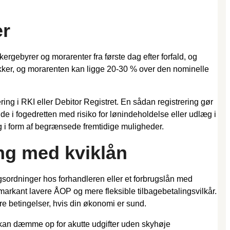
er
ergebyrer og morarenter fra første dag efter forfald, og
rykker, og morarenten kan ligge 20-30 % over den nominelle
ring i RKI eller Debitor Registret. En sådan registrering gør
de i fogedretten med risiko for lønindeholdelse eller udlæg i
g i form af begrænsede fremtidige muligheder.
ng med kviklån
ingsordninger hos forhandleren eller et forbrugslån med
markant lavere ÅOP og mere fleksible tilbagebetalingsvilkår.
dre betingelser, hvis din økonomi er sund.
om kan dæmme op for akutte udgifter uden skyhøje