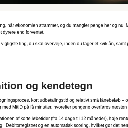
løsning, når økonomien strammer, og du mangler penge her og 
t dyrere end forventet.
e vigtigste ting, du skal overveje, inden du tager et kviklån, samt
nition og kendetegn
øgningsproces, kort udbetalingstid og relativt små lånebeløb –
dig med MitID på få minutter, hvorefter pengene overføres næsten 
nationen af korte løbetider (fra 14 dage til 12 måneder), høje ren
 i Debitorregistret og en automatisk scoring, hvilket gør det nem