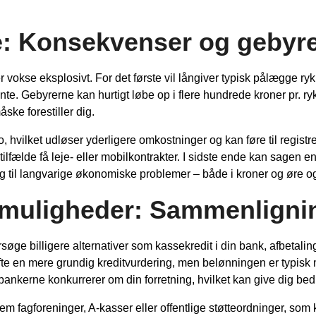
se: Konsekvenser og gebyr
okse eksplosivt. For det første vil långiver typisk pålægge rykk
ente. Gebyrerne kan hurtigt løbe op i flere hundrede kroner pr. 
ske forestiller dig.
, hvilket udløser yderligere omkostninger og kan føre til registre
lfælde få leje- eller mobilkontrakter. I sidste ende kan sagen en
sig til langvarige økonomiske problemer – både i kroner og øre o
gsmuligheder: Sammenligni
dersøge billigere alternativer som kassekredit i din bank, afbetal
te en mere grundig kreditvurdering, men belønningen er typisk 
 bankerne konkurrerer om din forretning, hvilket kan give dig be
ennem fagforeninger, A-kasser eller offentlige støtteordninger, s