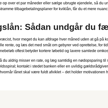
p over et par måneder eller sælge ubrugte ejendele, så du undgår 
mme tilbagebetalingsplaner for kviklån, får du et mere nuanceret
rugslån: Sådan undgår du f
ser præcist, hvor meget du kan afdrage hver måned uden at gå p
le rente, og læs det med småt om gebyrer ved oprettelse, for tid
lånebeløb oftest betyder kortere løbetid og lavere samlede omkos
å du aldrig misser en rate, og læg samtidig en nødopsparing til s
 gældsspiral; kontakt i stedet banken eller en uvildig gældsrådg
 hvornår lånet skal være fuldt afviklet – det holder motivationen 