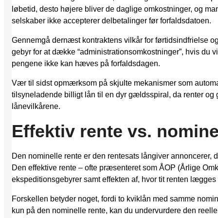
løbetid, desto højere bliver de daglige omkostninger, og 
selskaber ikke accepterer delbetalinger før forfaldsdatoen.
Gennemgå dernæst kontraktens vilkår for førtidsindfrielse og
gebyr for at dække “administrationsomkostninger”, hvis du 
pengene ikke kan hæves på forfaldsdagen.
Vær til sidst opmærksom på skjulte mekanismer som automatis
tilsyneladende billigt lån til en dyr gældsspiral, da renter 
lånevilkårene.
Effektiv rente vs. nomine
Den nominelle rente er den rentesats långiver annoncerer, dv
Den effektive rente – ofte præsenteret som ÅOP (Årlige Omko
ekspeditionsgebyrer samt effekten af, hvor tit renten lægges 
Forskellen betyder noget, fordi to kviklån med samme nominell
kun på den nominelle rente, kan du undervurdere den reelle o