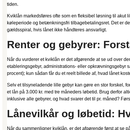
tiden.
Kviklån markedsføres ofte som en fleksibel løsning til akut
køleperiode og betænkningsfri tilbagebetalingsret. Det er de
gældsspiral, hvis lånet ikke håndteres ansvarligt.
Renter og gebyrer: Fors
Når du vurderer et kviklån er det afgørende at se ud over de
etableringsgebyr, administrations- eller opkrævningsgebyr s
procent); kun sådan får du et reelt billede af, hvad lånet koste
Selv et tilsyneladende lille gebyr kan gøre en stor forskel, fo
et lån på 3.000 kr. med tre måneders løbetid. Brug derfor 
inklusive alle gebyrer, og hvad svarer det til pr. måned? Fø
Lånevilkår og løbetid: H
Når du sammenligner kviklån, er det afgørende først at se p