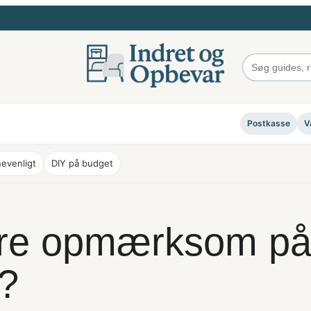
Postkasse
V
evenligt
DIY på budget
re opmærksom på 
g?