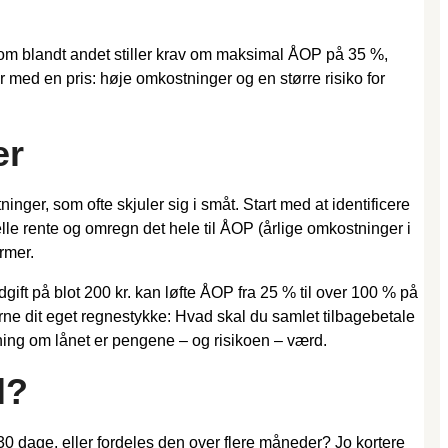
 som blandt andet stiller krav om maksimal ÅOP på 35 %,
r med en pris: høje omkostninger og en større risiko for
er
ger, som ofte skjuler sig i småt. Start med at identificere
le rente og omregn det hele til ÅOP (årlige omkostninger i
ormer.
udgift på blot 200 kr. kan løfte ÅOP fra 25 % til over 100 % på
ne dit eget regnestykke: Hvad skal du samlet tilbagebetale
tning om lånet er pengene – og risikoen – værd.
l?
0 dage, eller fordeles den over flere måneder? Jo kortere