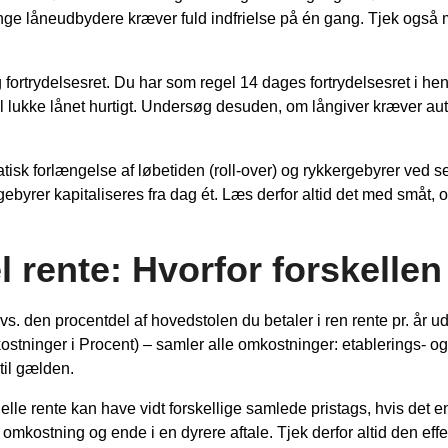
mange låneudbydere kræver fuld indfrielse på én gang. Tjek ogs
 fortrydelsesret. Du har som regel 14 dages fortrydelsesret i he
vil lukke lånet hurtigt. Undersøg desuden, om långiver kræver a
k forlængelse af løbetiden (roll-over) og rykkergebyrer ved sel
og gebyrer kapitaliseres fra dag ét. Læs derfor altid det med små
l rente: Hvorfor forskelle
s. den procentdel af hovedstolen du betaler i ren rente pr. år ud
stninger i Procent) – samler alle omkostninger: etablerings- og
til gælden.
e rente kan have vidt forskellige samlede pris­tags, hvis det ene
mkostning og ende i en dyrere aftale. Tjek derfor altid den eff