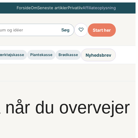
Forside
Om
Seneste artikler
Privatliv
Affiliateoplysning
♡
Start her
Søg
Nyhedsbrev
ærktøjskasse
Plantekasse
Brødkasse
når du overvejer