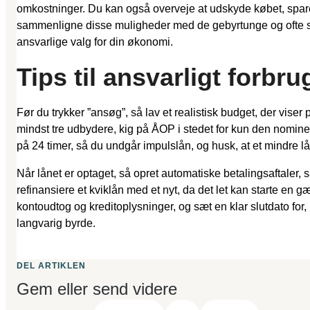
omkostninger. Du kan også overveje at udskyde købet, spare o
sammenligne disse muligheder med de gebyrtunge og ofte stra
ansvarlige valg for din økonomi.
Tips til ansvarligt forb
Før du trykker ”ansøg”, så lav et realistisk budget, der vi
mindst tre udbydere, kig på ÅOP i stedet for kun den nominel
på 24 timer, så du undgår impulslån, og husk, at et mindre 
Når lånet er optaget, så opret automatiske betalingsaftaler, s
refinansiere et kviklån med et nyt, da det let kan starte en
kontoudtog og kreditoplysninger, og sæt en klar slutdato for,
langvarig byrde.
DEL ARTIKLEN
Gem eller send videre