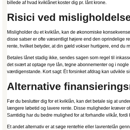
billede af hvad kviklånet koster dig pr. lånt krone.
Risici ved misligholdel
Misligholder du et kviklån, kan de økonomiske konsekvenser v
disse satser er ofte væsentligt højere end den oprindelige r
rente, hvilket betyder, at din gæld vokser hurtigere, end du må
Betales lånet stadig ikke, sendes sagen som regel til inkasso
det svært at optage nye lån, tegne abonnementer og i nogle ti
værdigenstande. Kort sagt: Ét forsinket afdrag kan udvikle 
Alternative finansierin
Før du beslutter dig for et kviklån, kan det betale sig at un
længere løbetid og lavere rente. Disse muligheder kræver of
Samtidig har du bedre mulighed for at forhandle vilkår, fordi
Et andet alternativ er at søge rentefrie eller lavrentelån g