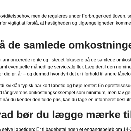
 likviditetsbehov, men de reguleres under Forbrugerkreditloven,
rfor vigtigt at forstå, at hastigheden og tilgængeligheden komme
tå de samlede omkostning
n annoncerede rente og i stedet fokusere på de samlede omkostnin
amt eventuelle månedlige serviceafgifter. Læg dertil den nominel
r dig pr. år – og dermed hvor dyrt det er i forhold til andre lånef
rdi kviklån typisk har kort løbetid og høje renter: En oprettelses
altid långiverens omkostningseksempel som minimum, men lav ger
rst når du kender den fulde pris, kan du tage en informeret beslu
vad bør du lægge mærke ti
å selve løbetiden: Er tilbagebetalingen et engangsbeløb om 14-3