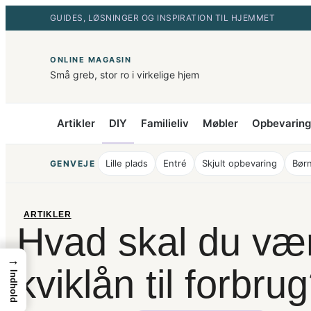
Spring
GUIDES, LØSNINGER OG INSPIRATION TIL HJEMMET
til
indhold
ONLINE MAGASIN
Små greb, stor ro i virkelige hjem
Artikler
DIY
Familieliv
Møbler
Opbevaring
Lille plads
Entré
Skjult opbevaring
Børn
GENVEJE
ARTIKLER
Hvad skal du væ
→
kviklån til forbru
Indhold