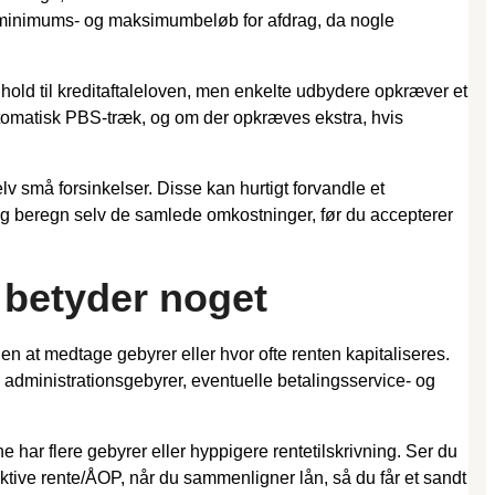
å minimums- og maksimumbeløb for afdrag, da nogle
nhold til kreditaftaleloven, men enkelte udbydere opkræver et
utomatisk PBS-træk, og om der opkræves ekstra, hvis
v små forsinkelser. Disse kan hurtigt forvandle et
t, og beregn selv de samlede omkostninger, før du accepterer
n betyder noget
en at medtage gebyrer eller hvor ofte renten kapitaliseres.
 administrationsgebyrer, eventuelle betalingsservice- og
 har flere gebyrer eller hyppigere rentetilskrivning. Ser du
ektive rente/ÅOP, når du sammenligner lån, så du får et sandt