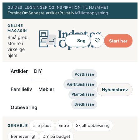
Spring
GUIDES, LØSNINGER OG INSPIRATION TIL HJEMMET
Forside
Om
Seneste artikler
Privatliv
Affiliateoplysning
til
indhold
ONLINE
MAGASIN
Små greb,
♡
Start her
Søg
stor ro i
virkelige
hjem
Artikler
DIY
Postkasse
Værktøjskasse
Familieliv
Møbler
Nyhedsbrev
Plantekasse
Brødkasse
Opbevaring
Lille plads
Entré
Skjult opbevaring
GENVEJE
Børnevenligt
DIY på budget