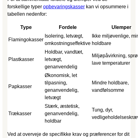
forskellige typer
opbevaringskasser
kan vi opsummere i
tabellen nedenfor:
Type
Fordele
Ulemper
Isolering, letvægt,
Ikke miljøvenlige, mi
Flamingokasser
omkostningseffektive
holdbare
Holdbar, vandtæt,
Miljøpåvirkning, spr
Plastkasser
letvægt,
lave temperaturer
genanvendelig
Økonomisk, let
tilpasning,
Mindre holdbare,
Papkasser
genanvendelig,
vandfølsomme
letvægt
Stærk, æstetisk,
Tung, dyr,
Trækasser
genanvendelig,
vedligeholdelseskr
holdbar
Ved at overveje de specifikke krav og præferencer for dit