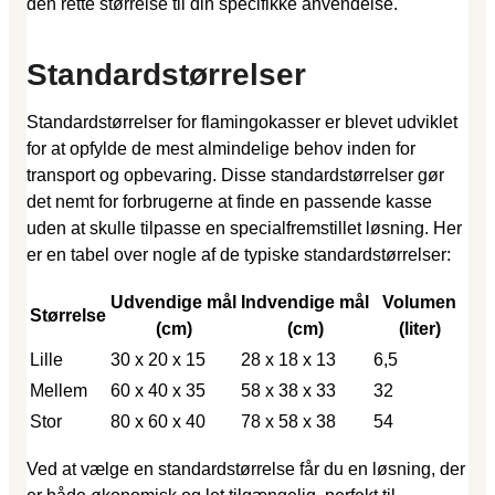
den rette størrelse til din specifikke anvendelse.
Standardstørrelser
Standardstørrelser for flamingokasser er blevet udviklet
for at opfylde de mest almindelige behov inden for
transport og opbevaring. Disse standardstørrelser gør
det nemt for forbrugerne at finde en passende kasse
uden at skulle tilpasse en specialfremstillet løsning. Her
er en tabel over nogle af de typiske standardstørrelser:
Udvendige mål
Indvendige mål
Volumen
Størrelse
(cm)
(cm)
(liter)
Lille
30 x 20 x 15
28 x 18 x 13
6,5
Mellem
60 x 40 x 35
58 x 38 x 33
32
Stor
80 x 60 x 40
78 x 58 x 38
54
Ved at vælge en standardstørrelse får du en løsning, der