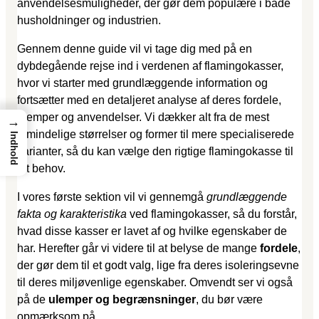
anvendelsesmuligheder, der gør dem populære i både
husholdninger og industrien.
Gennem denne guide vil vi tage dig med på en
dybdegående rejse ind i verdenen af flamingokasser,
hvor vi starter med grundlæggende information og
fortsætter med en detaljeret analyse af deres fordele,
ulemper og anvendelser. Vi dækker alt fra de mest
→
almindelige størrelser og former til mere specialiserede
Indhold
varianter, så du kan vælge den rigtige flamingokasse til
dit behov.
I vores første sektion vil vi gennemgå
grundlæggende
fakta og karakteristika
ved flamingokasser, så du forstår,
hvad disse kasser er lavet af og hvilke egenskaber de
har. Herefter går vi videre til at belyse de mange
fordele
,
der gør dem til et godt valg, lige fra deres isoleringsevne
til deres miljøvenlige egenskaber. Omvendt ser vi også
på de
ulemper og begrænsninger
, du bør være
opmærksom på.