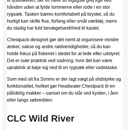
til lystfiskeren, der vil have sit vigtigste grej lige ved
hånden uden at fylde lommerne eller rode i en stor
rygsæk. Tasken bæres komfortabelt på brystet, så du
hurtigt kan skifte flue, forfang eller småt værktøj, mens
du stadig har fuld bevægelsesfrihed til kastet.
Chestpack-designet gør det nemt at organisere mindre
æsker, sakse og andre nødvendigheder, så du kan
holde fokus på fiskeriet i stedet for at lede efter udstyret.
Det er især praktisk ved vadning, hvor det kan være
upraktisk at bøje sig ned til en rygsæk eller vadetaske.
Som med alt fra Simms er der lagt vægt på slidstyrke og
funktionalitet, hvilket gør Headwater Chestpack til en
pålidelig makker – uanset om du står ved kysten, i åen
eller langs søbredden.
CLC Wild River