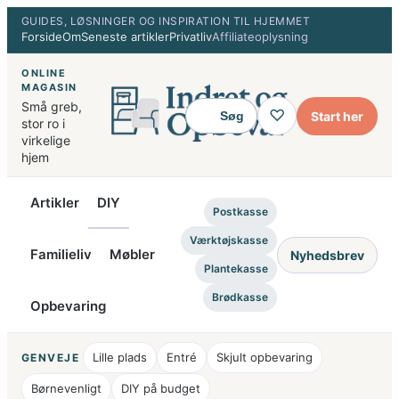
Spring
GUIDES, LØSNINGER OG INSPIRATION TIL HJEMMET
Forside
Om
Seneste artikler
Privatliv
Affiliateoplysning
til
indhold
ONLINE
MAGASIN
Små greb,
♡
Start her
Søg
stor ro i
virkelige
hjem
Artikler
DIY
Postkasse
Værktøjskasse
Familieliv
Møbler
Nyhedsbrev
Plantekasse
Brødkasse
Opbevaring
Lille plads
Entré
Skjult opbevaring
GENVEJE
Børnevenligt
DIY på budget