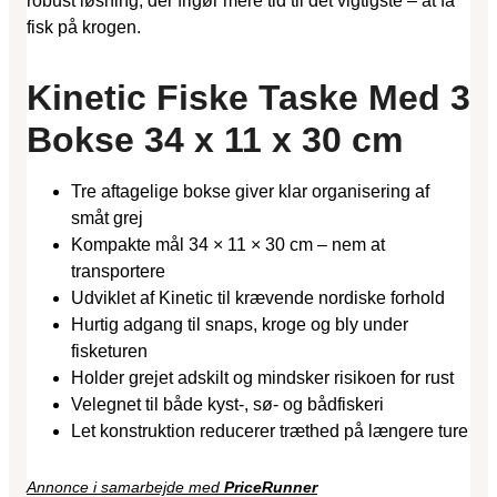
robust løsning, der frigør mere tid til det vigtigste – at få
fisk på krogen.
Kinetic Fiske Taske Med 3
Bokse 34 x 11 x 30 cm
Tre aftagelige bokse giver klar organisering af
småt grej
Kompakte mål 34 × 11 × 30 cm – nem at
transportere
Udviklet af Kinetic til krævende nordiske forhold
Hurtig adgang til snaps, kroge og bly under
fisketuren
Holder grejet adskilt og mindsker risikoen for rust
Velegnet til både kyst-, sø- og bådfiskeri
Let konstruktion reducerer træthed på længere ture
Annonce i samarbejde med
PriceRunner